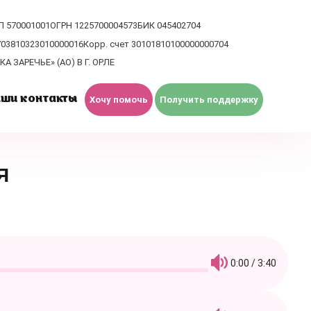
П 570001001
ОГРН 1225700004573
БИК 045402704
703810323010000016
Корр. счет 30101810100000000704
А ЗАРЕЧЬЕ» (АО) В Г. ОРЛЕ
ши контакты
Хочу помочь
Получить поддержку
Я
0:00 / 3:40