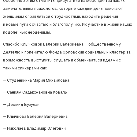
Особенно хотим отметить присутствие на мероприятии наших
замечательных психологов, которые каждый день помогают
женщинам справляться с трудностями, находить решения
и новые пути к счастью и благополучию. Их участие в жизни наших
подопечных неоценимы.
Спасибо Клычковой Валерии Валериевна — общественному
деятелю и попечителю Фонда Орловский социальный кластер за
возможность выступить, слушать и обмениваться идеями с
такими спикерами как:
— Студеникина Мария Михайловна
— Саниям Садыхжановна Коваль
— Деомид Бузулан
— Клычкова Валерия Валериевна
— Николаев Владимир Олегович