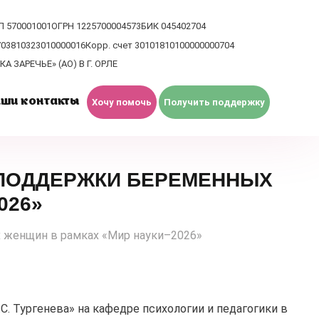
П 570001001
ОГРН 1225700004573
БИК 045402704
703810323010000016
Корр. счет 30101810100000000704
А ЗАРЕЧЬЕ» (АО) В Г. ОРЛЕ
ши контакты
Хочу помочь
Получить поддержку
 ПОДДЕРЖКИ БЕРЕМЕННЫХ
026»
х женщин в рамках «Мир науки–2026»
. Тургенева» на кафедре психологии и педагогики в