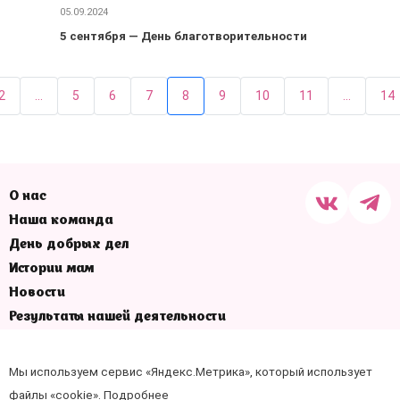
05.09.2024
5 сентября — День благотворительности
2
...
5
6
7
8
9
10
11
...
14
О нас
Наша команда
День добрых дел
Истории мам
Новости
Результаты нашей деятельности
Отчеты
Наши контакты
Мы используем сервис «Яндекс.Метрика», который использует
+7 (4862) 78-00-88
файлы «cookie».
Подробнее